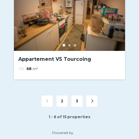
Appartement V5 Tourcoing
68
m²
1
2
3
1 - 6 of 15 properties
Powered by
Estatik