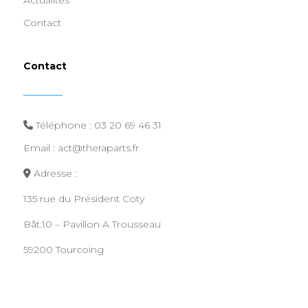
Actualités
Contact
Contact
Téléphone :
03 20 69 46 31
Email : act@theraparts.fr
Adresse :
135 rue du Président Coty
Bât.10 – Pavillon A Trousseau
59200 Tourcoing