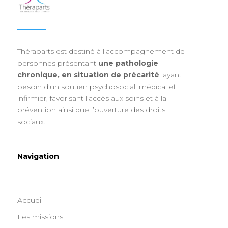
Appartement V8
Tourcoing
61
m²
Théraparts est destiné à l’accompagnement de
personnes présentant
une pathologie
chronique, en situation de précarité
, ayant
besoin d’un soutien psychosocial, médical et
infirmier, favorisant l’accès aux soins et à la
prévention ainsi que l’ouverture des droits
sociaux.
Navigation
Appartement V9
Tourcoing
65
m²
Accueil
Les missions