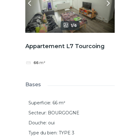
Appartement V15 Croix
33
m²
1/6
Appartement L7 Tourcoing
66
m²
Bases
Appartement P12
Superficie
:
66
m²
Tourcoing
49
m²
Secteur
:
BOURGOGNE
Douche
:
oui
Type du bien
:
TYPE 3