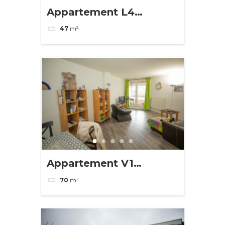
Appartement L4
Tourcoing
47
m²
Appartement V1
Tourcoing
70
m²