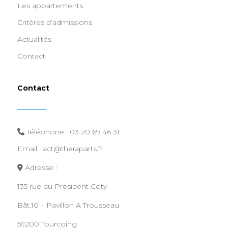
Les appartements
Critères d’admissions
Actualités
Contact
Contact
Appartement V10
Tourcoing
43
m²
Téléphone :
03 20 69 46 31
Email : act@theraparts.fr
Adresse :
135 rue du Président Coty
Bât.10 – Pavillon A Trousseau
59200 Tourcoing