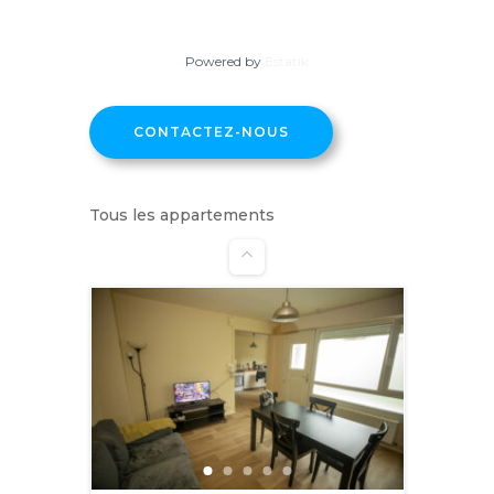
Powered by
Estatik
CONTACTEZ-NOUS
Appartement V6
Tous les appartements
Tourcoing
39
m²