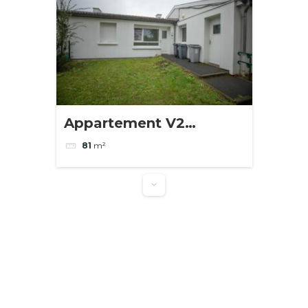
Appartement V2
Tourcoing
81
m²